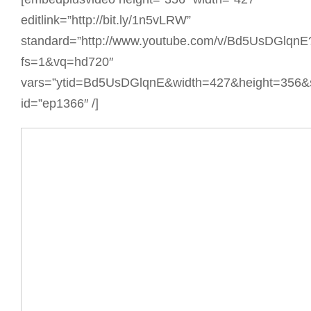
editlink=”http://bit.ly/1n5vLRW”
standard=”http://www.youtube.com/v/Bd5UsDGlqnE
fs=1&vq=hd720″
vars=”ytid=Bd5UsDGlqnE&width=427&height=356&
id=”ep1366″ /]