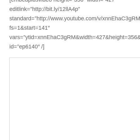
editlink=”http://bit.ly/12llA4p”
standard=”http://www.youtube.com/v/xnnEhaC3gR
fs=1&start=141″
vars=”ytid=xnnEhaC3gRM&width=427&height=356&
id=”ep6140″ /]