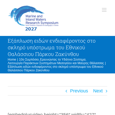
Skip
to
content
Εξάπλωση ειδών ενδιαφέροντος στο
σκληρό υπόστρωμα του Εθνικού
Θαλάσσιου Πάρκου Ζακύνθου
Home
10ο Συμπόσιο
Ερευνώντας το Υδάτινο Σύστημα
Λειτουργία Παράκτιων Συστημάτων Μεσογείου και Μαύρης Θάλασσας
Εξάπλωση ειδών ενδιαφέροντος στο σκληρό υπόστρωμα του Εθνικού
Θαλάσσιου Πάρκου Ζακύνθου
Previous
Next
[embedplusvideo height=”356″ width=”427″