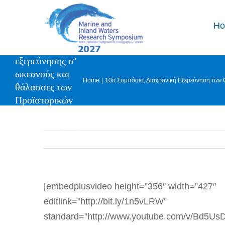
Skip
12000 χρόνια
to
H
περιπέτειας,
content
αναζήτησης και
εξερεύνησης σ’
ωκεανούς και
Home
10ο Συμπόσιο
Διαχρονική Εξερεύνηση των
θάλασσες των
Προϊστορικών
Ελλήνων. Μία
γεωμυθολογική
προσέγγιση
[embedplusvideo height=”356″ width=”427″
editlink=”http://bit.ly/1n5vLRW”
standard=”http://www.youtube.com/v/Bd5U