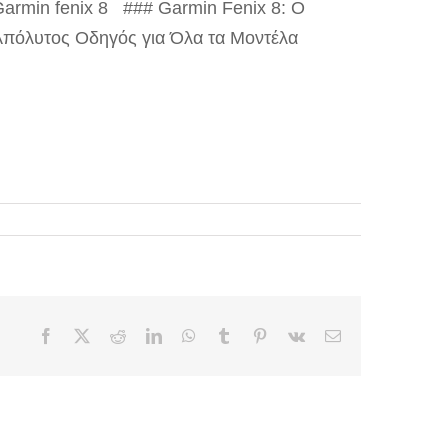
armin fenix 8 ### Garmin Fenix 8: Ο
Απόλυτος Οδηγός για Όλα τα Μοντέλα
Facebook
X
Reddit
LinkedIn
WhatsApp
Tumblr
Pinterest
Vk
Email