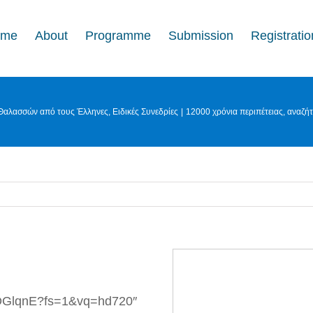
ome
About
Programme
Submission
Registratio
 Θαλασσών από τους Έλληνες
Ειδικές Συνεδρίες
12000 χρόνια περιπέτειας, αναζή
sDGlqnE?fs=1&vq=hd720″