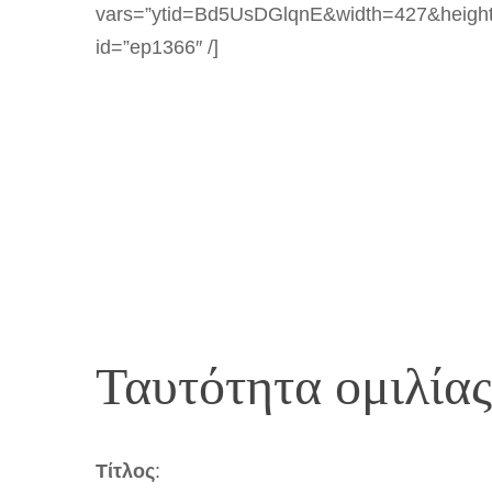
vars=”ytid=Bd5UsDGlqnE&width=427&heigh
id=”ep1366″ /]
Ταυτότητα ομιλίας
Τίτλος
: