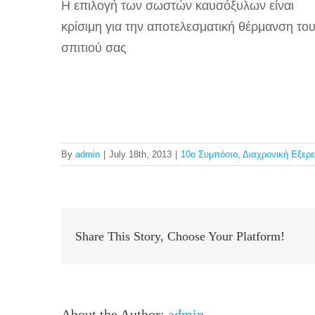
Η επιλογή των σωστών καυσόξυλων είναι
κρίσιμη για την αποτελεσματική θέρμανση το
σπιτιού σας
By
admin
|
July 18th, 2013
|
10ο Συμπόσιο
,
Διαχρονική Εξερ
Share This Story, Choose Your Platform!
About the Author:
admin