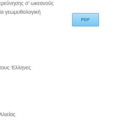
ξερεύνησης σ’ ωκεανούς
ία γεωμυθολογική
PDF
τους Έλληνες
Αλιείας