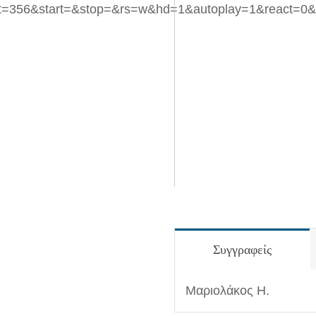
t=356&start=&stop=&rs=w&hd=1&autoplay=1&react=0&
Συγγραφείς
Μαριολάκος Η.