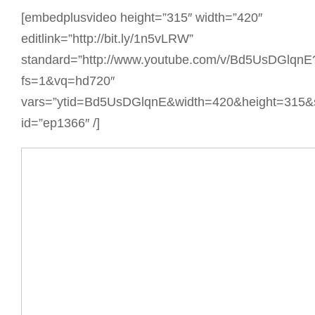
[embedplusvideo height=”315″ width=”420″
editlink=”http://bit.ly/1n5vLRW”
standard=”http://www.youtube.com/v/Bd5UsDGlqnE
fs=1&vq=hd720″
vars=”ytid=Bd5UsDGlqnE&width=420&height=315&
id=”ep1366″ /]