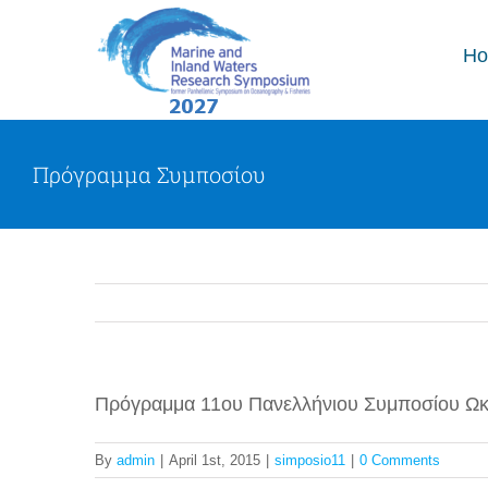
Skip
to
H
content
Πρόγραμμα Συμποσίου
Πρόγραμμα 11ου Πανελλήνιου Συμποσίου Ωκ
By
admin
|
April 1st, 2015
|
simposio11
|
0 Comments