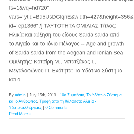
fs=1&vq=hd720"
vars="ytid=Bd5UsDGlqnE&width=427&height=356&
id="ep1366" /] ΤΑΥΤΟΤΗΤΑ ΟΜΙΛΙΑΣ Τίτλος:
Ηλικία και αύξηση του είδους Sarda sarda από
το Αιγαίο και το Ιόνιο Πέλαγος -- Age and growth
of Sarda sarda from the Aegean and Ionian Sea
Ομιλητής: Κοτσίρη M., Μπατζάκας Ι.,
Μεγαλοφώνου Π. Ενότητα: Το Υδάτινο Σύστημα
και ο
By
admin
|
July 15th, 2013
|
10ο Συμπόσιο
,
Το Υδάτινο Σύστημα
και ο Άνθρωπος
,
Τροφή από τη θάλασσα: Αλιεία -
Υδατοκαλλιέργειες
|
0 Comments
Read More