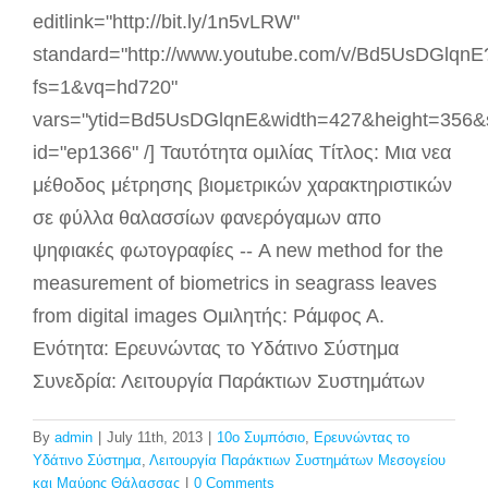
editlink="http://bit.ly/1n5vLRW"
standard="http://www.youtube.com/v/Bd5UsDGlqnE
fs=1&vq=hd720"
vars="ytid=Bd5UsDGlqnE&width=427&height=356&
id="ep1366" /] Ταυτότητα ομιλίας Τίτλος: Μια νεα
μέθοδος μέτρησης βιομετρικών χαρακτηριστικών
σε φύλλα θαλασσίων φανερόγαμων απο
ψηφιακές φωτογραφίες -- A new method for the
measurement of biometrics in seagrass leaves
from digital images Ομιλητής: Ράμφος Α.
Ενότητα: Ερευνώντας το Υδάτινο Σύστημα
Συνεδρία: Λειτουργία Παράκτιων Συστημάτων
By
admin
|
July 11th, 2013
|
10ο Συμπόσιο
,
Ερευνώντας το
Υδάτινο Σύστημα
,
Λειτουργία Παράκτιων Συστημάτων Μεσογείου
και Μαύρης Θάλασσας
|
0 Comments