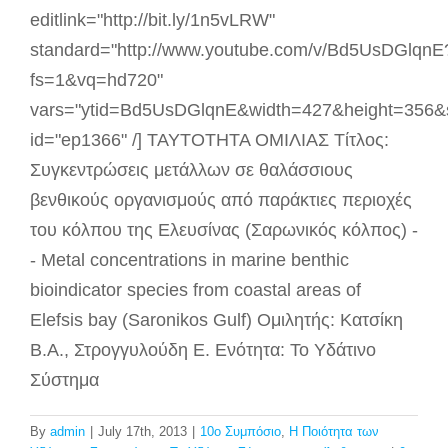
editlink="http://bit.ly/1n5vLRW"
standard="http://www.youtube.com/v/Bd5UsDGlqnE
fs=1&vq=hd720"
vars="ytid=Bd5UsDGlqnE&width=427&height=356&
id="ep1366" /] ΤΑΥΤΟΤΗΤΑ ΟΜΙΛΙΑΣ Τίτλος:
Συγκεντρώσεις μετάλλων σε θαλάσσιους
βενθικούς οργανισμούς από παράκτιες περιοχές
του κόλπου της Ελευσίνας (Σαρωνικός κόλπος) -
- Metal concentrations in marine benthic
bioindicator species from coastal areas of
Elefsis bay (Saronikos Gulf) Ομιλητής: Κατσίκη
Β.Α., Στρογγυλούδη Ε. Ενότητα: Το Υδάτινο
Σύστημα
By
admin
|
July 17th, 2013
|
10ο Συμπόσιο
,
Η Ποιότητα των