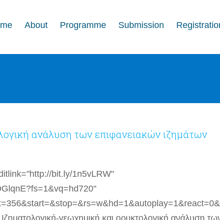
ome
About
Programme
Submission
Registratio
λογική ανάλυση των επιφανειακών ιζημάτων
tlink="http://bit.ly/1n5vLRW"
sDGlqnE?fs=1&vq=hd720"
t=356&start=&stop=&rs=w&hd=1&autoplay=1&react=0&
Ιζηματολογική-γεωχημική και ορυκτολογική ανάλυση τω