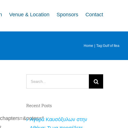
n
Venue & Location
Sponsors
Contact
Home
Tag:
Gulf of Itea
Search
for:
Recent Posts
chapters=&notes="
Αγορά Καυσόξυλων στην
ν
Αθήνα: Τι να προσέξετε