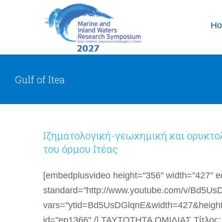
Skip
to
H
content
Gulf of Itea
Ιζηματολογική-γεωχημική και ορυκτο
του όρμου Ιτέας
[embedplusvideo height="356" width="427" edi
standard="http://www.youtube.com/v/Bd5U
vars="ytid=Bd5UsDGlqnE&width=427&heigh
id="ep1366" /] ΤΑΥΤΟΤΗΤΑ ΟΜΙΛΙΑΣ Τίτλος: 