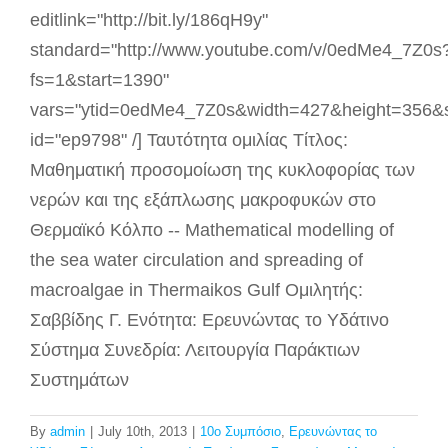
editlink="http://bit.ly/186qH9y"
standard="http://www.youtube.com/v/0edMe4_7Z0s
fs=1&start=1390"
vars="ytid=0edMe4_7Z0s&width=427&height=356&
id="ep9798" /] Ταυτότητα ομιλίας Τίτλος:
Μαθηματική προσομοίωση της κυκλοφορίας των
νερών και της εξάπλωσης μακροφυκών στο
Θερμαϊκό Κόλπο -- Mathematical modelling of
the sea water circulation and spreading of
macroalgae in Thermaikos Gulf Ομιλητής:
Σαββίδης Γ. Ενότητα: Ερευνώντας το Υδάτινο
Σύστημα Συνεδρία: Λειτουργία Παράκτιων
Συστημάτων
By
admin
|
July 10th, 2013
|
10ο Συμπόσιο
,
Ερευνώντας το