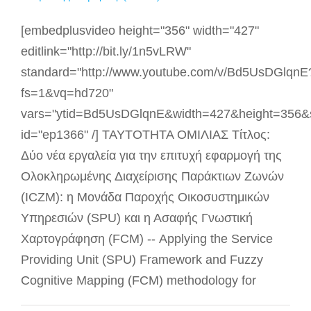
[embedplusvideo height="356" width="427"
editlink="http://bit.ly/1n5vLRW"
standard="http://www.youtube.com/v/Bd5UsDGlqnE
fs=1&vq=hd720"
vars="ytid=Bd5UsDGlqnE&width=427&height=356&
id="ep1366" /] ΤΑΥΤΟΤΗΤΑ ΟΜΙΛΙΑΣ Τίτλος:
Δύο νέα εργαλεία για την επιτυχή εφαρμογή της
Ολοκληρωμένης Διαχείρισης Παράκτιων Ζωνών
(ICZM): η Μονάδα Παροχής Οικοσυστημικών
Υπηρεσιών (SPU) και η Ασαφής Γνωστική
Χαρτογράφηση (FCM) -- Applying the Service
Providing Unit (SPU) Framework and Fuzzy
Cognitive Mapping (FCM) methodology for