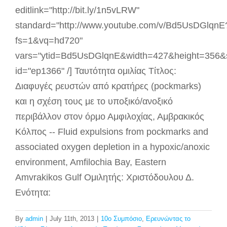
editlink="http://bit.ly/1n5vLRW"
standard="http://www.youtube.com/v/Bd5UsDGlqnE
fs=1&vq=hd720"
vars="ytid=Bd5UsDGlqnE&width=427&height=356&
id="ep1366" /] Ταυτότητα ομιλίας Τίτλος:
Διαφυγές ρευστών από κρατήρες (pockmarks)
και η σχέση τους με το υποξικό/ανοξικό
περιβάλλον στον όρμο Αμφιλοχίας, Αμβρακικός
Kόλπος -- Fluid expulsions from pockmarks and
associated oxygen depletion in a hypoxic/anoxic
environment, Amfilochia Bay, Eastern
Amvrakikos Gulf Ομιλητής: Χριστόδουλου Δ.
Ενότητα:
By
admin
|
July 11th, 2013
|
10ο Συμπόσιο
,
Ερευνώντας το