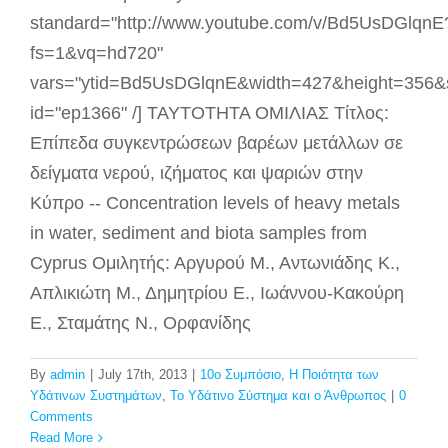
standard="http://www.youtube.com/v/Bd5UsDGlqnE
fs=1&vq=hd720"
vars="ytid=Bd5UsDGlqnE&width=427&height=356&
id="ep1366" /] ΤΑΥΤΟΤΗΤΑ ΟΜΙΛΙΑΣ Τίτλος:
Επίπεδα συγκεντρώσεων βαρέων μετάλλων σε
δείγματα νερού, ιζήματος και ψαριών στην
Κύπρο -- Concentration levels of heavy metals
in water, sediment and biota samples from
Cyprus Ομιλητής: Αργυρού Μ., Αντωνιάδης Κ.,
Απλικιώτη Μ., Δημητρίου Ε., Ιωάννου-Κακούρη
Ε., Σταμάτης Ν., Ορφανίδης
By
admin
|
July 17th, 2013
|
10ο Συμπόσιο
,
Η Ποιότητα των
Υδάτινων Συστημάτων
,
Το Υδάτινο Σύστημα και ο Άνθρωπος
|
0
Comments
Read More