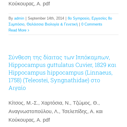
Κούκουρας, Α. pdf
By
admin
|
September 14th, 2014
|
8o Symposio
,
Εργασίες 8ο
Συμπόσιο
,
Θαλάσσια Βιολογία & Γενετική
|
0 Comments
Read More
Σύνθεση της δίαιτας των Ιππόκαμπων,
Hippocampus guttulatus Cuvier, 1829 και
Hippocampus hippocampus (Linnaeus,
1758) (Teleostei, Syngnathidae) στο
Αιγαίο
Κίτσος, Μ.-Σ., Χαρτόσια, Ν., Τζώμος, Θ.,
Αναγνωστοπούλου, Λ., Τσελεπίδης, Α. και
Κούκουρας, Α. pdf