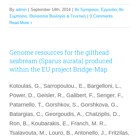
By
admin
|
September 14th, 2014
|
8o Symposio
,
Εργασίες 8ο
Συμπόσιο
,
Θαλάσσια Βιολογία & Γενετική
|
0 Comments
Read More
Genome resources for the gilthead
seabream (Sparus aurata) produced
within the EU project Bridge-Map
Kotoulas, G., Sarropoulou., E., Bargelloni, L.,
Power, D., Geisler, R., Galibert, F., Senger, F.,
Patarnello, T., Gorshkov, S., Gorshkova, G.,
Batargias, C., Georgoudis, A., Chatziplis, D.,
Ron, B., Koubarakis, E., Franch, Μ. R.,
Tsalavouta, M., Louro, B., Antonello, J., Fritzilas,