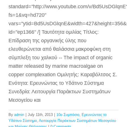
standard="http://www.youtube.com/v/Bd5UsDGlqnE
fs=1&vq=hd720"
vars="ytid=Bd5UsDGlqnE&width=427&height=356&
id="ep1366" /] Ταυτότητα ομιλίας Τίτλος:
Επίδραση της οργανικής ύλης που
ελευθερώνεται από θαλάσσια μακροφύκη στη
σύμπλεξη του χαλκού -- The impact of organic
matter released by marine macroalgae on
copper complexation Ομιλητής: Καραβόλτσος Σ.
Ενότητα: Ερευνώντας το Υδάτινο Σύστημα
Συνεδρία: Λειτουργία Παράκτιων Συστημάτων
Μεσογείου και
By
admin
|
July 11th, 2013
|
10ο Συμπόσιο
,
Ερευνώντας το
Υδάτινο Σύστημα
,
Λειτουργία Παράκτιων Συστημάτων Μεσογείου
και Μαύρης Θάλασσας
|
0 Comments