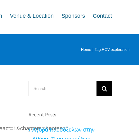
n
Venue & Location
Sponsors
Contact
Home
Tag:
ROV exploration
Search
for:
Recent Posts
eact=1&chapters=&notes="
Αγορά Καυσόξυλων στην
Αθήνα: Τι να προσέξετε