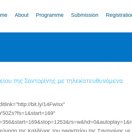
ome
About
Programme
Submission
Registratio
είου της Σαντορίνης με τηλεκατευθυνόμενα
link="http://bit.ly/14FwIsx"
6Y50Zs?fs=1&start=169"
t=356&start=169&stop=1253&rs=w&hd=0&autoplay=1&r
ερεύνηση της Καλδέρας του ηφαιστείου της Σαντορίνης με