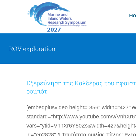
Skip
to
H
content
ROV exploration
Εξερεύνηση της Καλδέρας του ηφαιστ
ρομπότ
[embedplusvideo height="356" width="427" edit
standard="http://www.youtube.com/v/VnhXr
vars="ytid=VnhXr6Y50Zs&width=427&heigh
id="ep2828" /] Ταυτότητα ομιλίας Τίτλος: Εξ