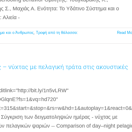
 Σ., Μαχιάς Α. Ενότητα: Το Υδάτινο Σύστημα και ο
Αλιεία -
ημα και ο Άνθρωπος
,
Τροφή από τη θάλασσα:
Read Mo
 – νύχτας με πελαγική τράτα στις ακουστικές
tlink="http://bit.ly/1n5vLRW"
sDGlqnE?fs=1&vq=hd720"
t=315&start=&stop=&rs=w&hd=1&autoplay=1&react=0&
Σύγκριση των δειγματοληψιών ημέρας - νύχτας με
ών πελαγικών ψαριών -- Comparison of day–night pelagi