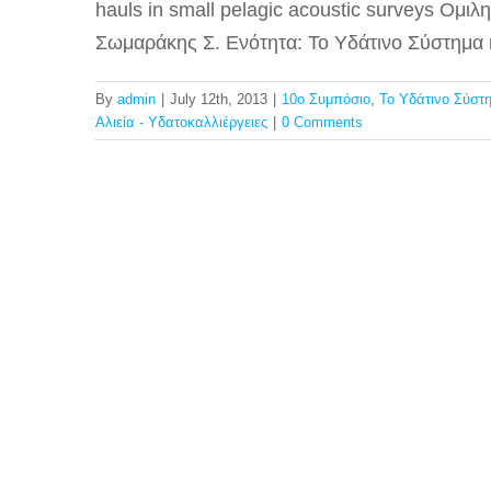
hauls in small pelagic acoustic surveys Ομι
Σωμαράκης Σ. Ενότητα: Το Υδάτινο Σύστημα 
By
admin
|
July 12th, 2013
|
10ο Συμπόσιο
,
Το Υδάτινο Σύστ
Αλιεία - Υδατοκαλλιέργειες
|
0 Comments