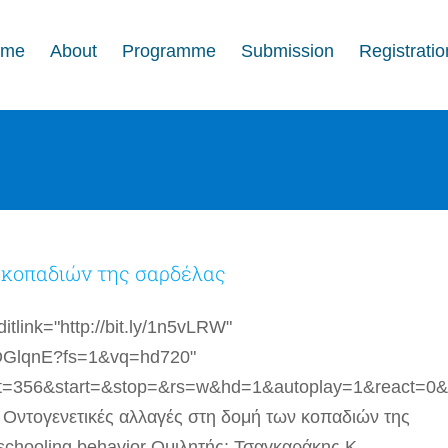
ome
About
Programme
Submission
Registratio
 κοπαδιών της σαρδέλας
tlink="http://bit.ly/1n5vLRW"
sDGlqnE?fs=1&vq=hd720"
t=356&start=&stop=&rs=w&hd=1&autoplay=1&react=0&
Οντογενετικές αλλαγές στη δομή των κοπαδιών της
schooling behavior Ομιλητής: Τσαγκαράκης Κ.,