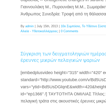
Γιαννουλάκη Μ., Πυρουνάκη Μ.M., Σωμαράκης
Άνθρωπος Συνεδρία: Τροφή από τη θάλασσα: 
By
admin
|
July 15th, 2013
|
10ο Συμπόσιο
,
Το Υδάτινο Σύστ
Αλιεία - Υδατοκαλλιέργειες
|
0 Comments
Σύγκριση των δειγματοληψιών ημέρας
έρευνες μικρών πελαγικών ψαριών
[embedplusvideo height="315" width="420" edi
standard="http://www.youtube.com/v/Bd5U
vars="ytid=Bd5UsDGlqnE&width=420&heigh
id="ep1366" /] ΤΑΥΤΟΤΗΤΑ ΟΜΙΛΙΑΣ Τίτλος: 
πελαγική τράτα στις ακουστικές έρευνες μικρ