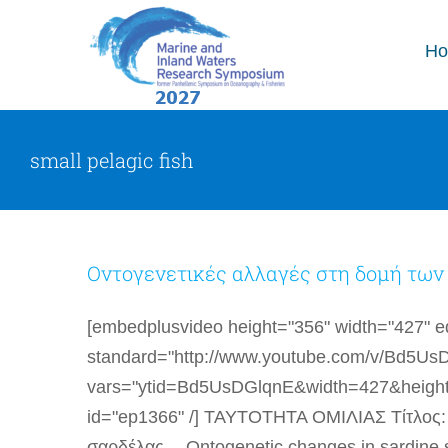
Skip
to
H
content
small pelagic fish
Οντογενετικές αλλαγές στη δομή των
[embedplusvideo height="356" width="427" edi
standard="http://www.youtube.com/v/Bd5U
vars="ytid=Bd5UsDGlqnE&width=427&heigh
id="ep1366" /] ΤΑΥΤΟΤΗΤΑ ΟΜΙΛΙΑΣ Τίτλος: 
σαρδέλας -- Ontogenetic changes in sardine 