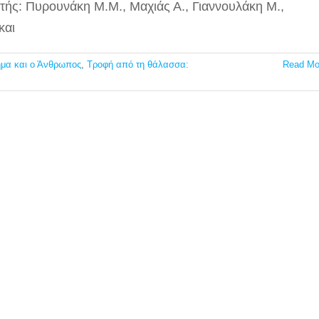
λητής: Πυρουνάκη Μ.M., Μαχιάς Α., Γιαννουλάκη Μ.,
και
ημα και ο Άνθρωπος
,
Τροφή από τη θάλασσα:
Read Mo