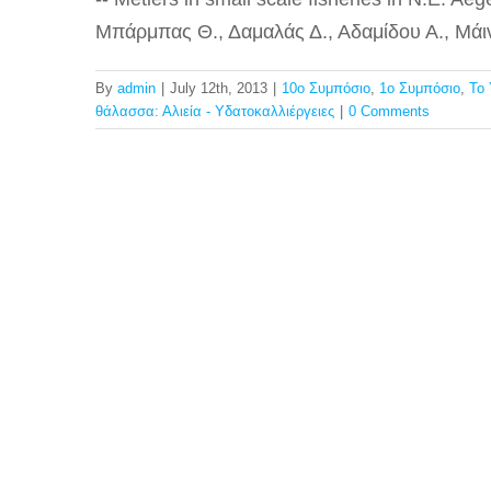
Μπάρμπας Θ., Δαμαλάς Δ., Αδαμίδου Α., Μάιν
By
admin
|
July 12th, 2013
|
10ο Συμπόσιο
,
1ο Συμπόσιο
,
Το 
θάλασσα: Αλιεία - Υδατοκαλλιέργειες
|
0 Comments