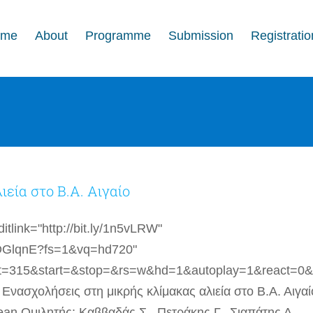
ome
About
Programme
Submission
Registratio
εία στο Β.Α. Αιγαίο
tlink="http://bit.ly/1n5vLRW"
sDGlqnE?fs=1&vq=hd720"
t=315&start=&stop=&rs=w&hd=1&autoplay=1&react=0&
νασχολήσεις στη μικρής κλίμακας αλιεία στο Β.Α. Αιγαί
egean Ομιλητής: Καββαδάς Σ., Πετράκης Γ., Σιαπάτης Α.,