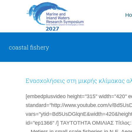
Skip
to
H
content
coastal fishery
Ενασχολήσεις στη μικρής κλίμακας αλι
[embedplusvideo height="315" width="420" edi
standard="http://www.youtube.com/v/Bd5U
vars="ytid=Bd5UsDGlqnE&width=420&heigh
id="ep1366" /] ΤΑΥΤΟΤΗΤΑ ΟΜΙΛΙΑΣ Τίτλος: Ε
-- Metiers in small scale fisheries in N.E. A