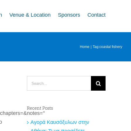
n
Venue & Location
Sponsors
Contact
Home
Tag:
coastal fishery
Search
for:
Recent Posts
chapters=&notes="
ο
Αγορά Καυσόξυλων στην
Αθήνα: Τι να προσέξετε