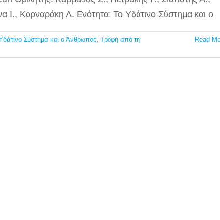
α Ι., Κορναράκη Λ. Ενότητα: Το Υδάτινο Σύστημα και ο
Υδάτινο Σύστημα και ο Άνθρωπος
,
Τροφή από τη
Read Mo