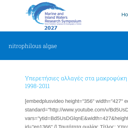
Skip
to
H
content
nitrophilous algae
Υπερετήσιες αλλαγές στα μακροφύκη 
1998-2011
[embedplusvideo height="356" width="427" edi
standard="http://www.youtube.com/v/Bd5U
vars="ytid=Bd5UsDGlqnE&width=427&heigh
id="ep1366" /] Ταυτότητα ομιλίας Τίτλος: Υ