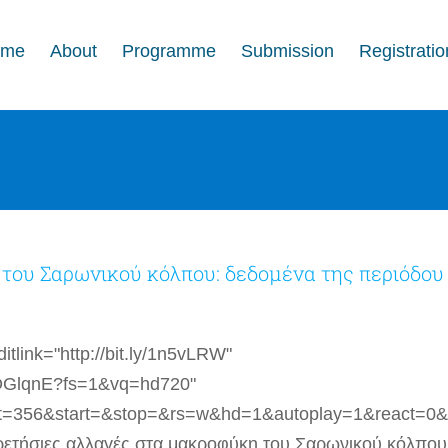
ome
About
Programme
Submission
Registratio
του Σαρωνικού κόλπου: δεδομένα της περιόδου
tlink="http://bit.ly/1n5vLRW"
sDGlqnE?fs=1&vq=hd720"
t=356&start=&stop=&rs=w&hd=1&autoplay=1&react=0&
περετήσιες αλλαγές στα μακροφύκη του Σαρωνικού κόλπου