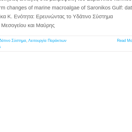
rm changes of marine macroalgae of Saronikos Gulf: da
ίκα Κ. Ενότητα: Ερευνώντας το Υδάτινο Σύστημα
ν Μεσογείου και Μαύρης
δάτινο Σύστημα
,
Λειτουργία Παράκτιων
Read Mo
s