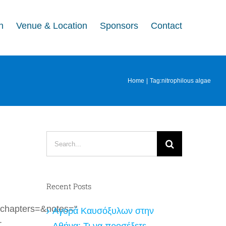
n
Venue & Location
Sponsors
Contact
Home
Tag:
nitrophilous algae
Search
for:
Recent Posts
chapters=&notes="
Αγορά Καυσόξυλων στην
:
Αθήνα: Τι να προσέξετε