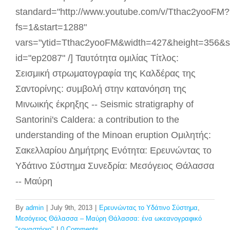
standard="http://www.youtube.com/v/Tthac2yooFM?
fs=1&start=1288"
vars="ytid=Tthac2yooFM&width=427&height=356&
id="ep2087" /] Ταυτότητα ομιλίας Τίτλος:
Σεισμική στρωματογραφία της Καλδέρας της
Σαντορίνης: συμβολή στην κατανόηση της
Μινωικής έκρηξης -- Seismic stratigraphy of
Santorini's Caldera: a contribution to the
understanding of the Minoan eruption Ομιλητής:
Σακελλαρίου Δημήτρης Ενότητα: Ερευνώντας το
Υδάτινο Σύστημα Συνεδρία: Μεσόγειος Θάλασσα
-- Μαύρη
By
admin
|
July 9th, 2013
|
Ερευνώντας το Υδάτινο Σύστημα
,
Μεσόγειος Θάλασσα – Μαύρη Θάλασσα: ένα ωκεανογραφικό
"εργαστήριο"
|
0 Comments