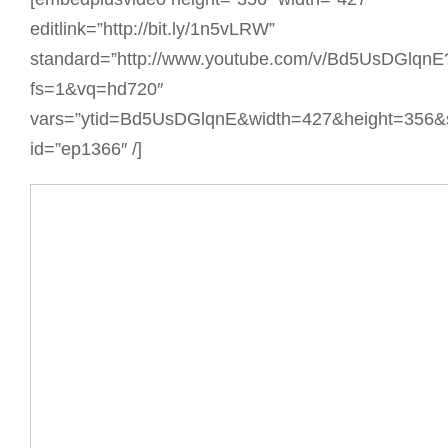
editlink=”http://bit.ly/1n5vLRW”
standard=”http://www.youtube.com/v/Bd5UsDGlqnE
fs=1&vq=hd720″
vars=”ytid=Bd5UsDGlqnE&width=427&height=356&
id=”ep1366″ /]